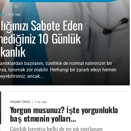
RZI
5 ay ago
lığınızı Sabote Eden
mediğiniz 10 Günlük
şkanlık
anlıklardan bazılarını, özellikle de normal rutininizin bir
sa, tanımak zor olabilir. Herhangi bir zararlı etkiyi hemen
eyebilirsiniz, ancak...
YAŞAM TARZI
6 ay ago
Yorgun musunuz? İşte yorgunlukla
baş etmenin yolları…
Günlük hayatta belki de en sık rastlanan