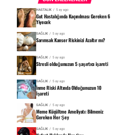
HASTALIK
5 ay ago
Gut Hastalığında Kaçınılması Gereken 6
Yiyecek
SAĞLIK
5 ay ago
Sarımsak Kanser Riskinizi Azaltır mı?
SAĞLIK
5 ay ago
Stresli olduğunuzun 5 şaşırtıcı işareti
SAĞLIK
5 ay ago
İnme Riski Altında Olduğunuzun 10
İşareti
SAĞLIK
5 ay ago
Meme Küçültme Ameliyatı: Bilmeniz
Gereken Her Şey
SAĞLIK
5 ay ago