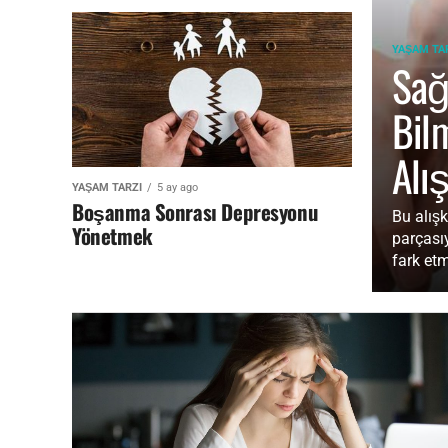
YAŞAM TA
Sağ
Bil
Alı
YAŞAM TARZI
5 ay ago
Boşanma Sonrası Depresyonu
Bu alışk
Yönetmek
parçasıy
fark etm