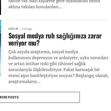
faktör var. Bazı kişilerse gece uyandıktan sonra
aklına takılan konulardan...
SAĞLIK
3 yıl ago
Sosyal medya ruh sağlığınıza zarar
veriyor mu?
Çok sayıda araştırma, sosyal medya
kullanımını depresyon ve anksiyete, uyku sorunları
ve artan intihar riski gibi zihinsel sağlık
sorunlarıyla ilişkilendiriyor. Fakat karmaşık bir
resmi aşırı basitleştiriyor muyuz? Başlangıç ​​olarak,
araştırmaların...
MORE POSTS