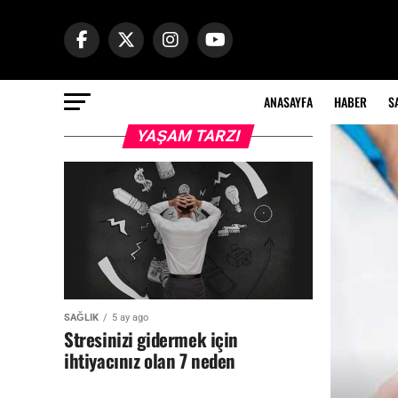
ANASAYFA
HABER
S
YAŞAM TARZI
SAĞLIK
5 ay ago
Stresinizi gidermek için
ihtiyacınız olan 7 neden