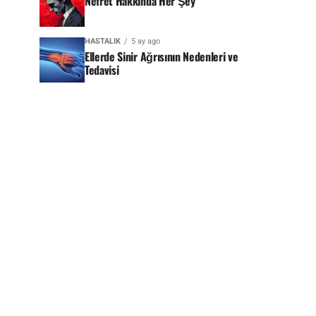
Nefret Hakkında Her Şey
HASTALIK
5 ay ago
Ellerde Sinir Ağrısının Nedenleri ve
Tedavisi