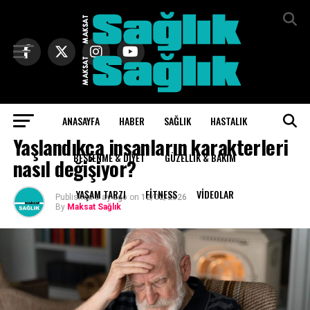
Exit mobile version
ANASAYFA
HABER
SAĞLIK
HASTALIK
SAĞLIK
Yaşlandıkça insanların karakterleri
BESLENME & DIYET
GÜZELLIK & BAKIM
nasıl değişiyor?
YAŞAM TARZI
FITNESS
VIDEOLAR
Published
6 ay ago
on
12/02/2026
By
Maksat Sağlık