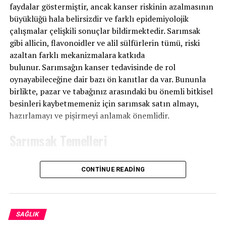
faydalar göstermiştir, ancak kanser riskinin azalmasının
büyüklüğü hala belirsizdir ve farklı epidemiyolojik
çalışmalar çelişkili sonuçlar bildirmektedir. Sarımsak
gibi allicin, flavonoidler ve alil sülfürlerin tümü, riski
azaltan farklı mekanizmalara katkıda
bulunur. Sarımsağın kanser tedavisinde de rol
oynayabileceğine dair bazı ön kanıtlar da var. Bununla
birlikte, pazar ve tabağınız arasındaki bu önemli bitkisel
besinleri kaybetmemeniz için sarımsak satın almayı,
hazırlamayı ve pişirmeyi anlamak önemlidir.
Sarımsak Temelleri
Sarımsak ve soğan, antik Yunan ve Roma günlerinden
CONTINUE READING
beri yemek pişirmenin bir parçası olmuştur. Kokulu
sarımsak bitkisi, “hayat ağacının soğanı” (yaşlanma
önleyici özellikleri nedeniyle) ve “kokuşmuş gül”
(güllerle değil zambaklarla ilgili olmasına rağmen) dâhil
SAĞLIK
olmak üzere birçok isimle anılmıştır.