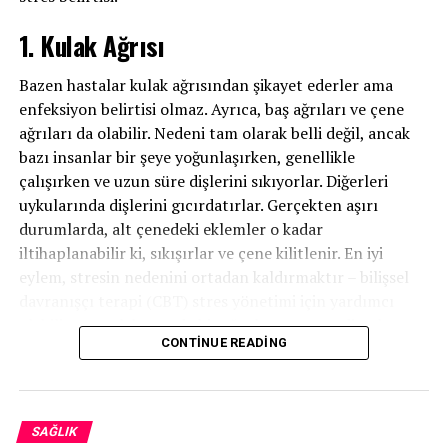
Sağlık yararları
1. Kulak Ağrısı
Gıdaların kanserden korunmayla ilgili potansiyel
Bazen hastalar kulak ağrısından şikayet ederler ama
faydalarına bakarken, hem nüfus araştırmalarına (çok
enfeksiyon belirtisi olmaz. Ayrıca, baş ağrıları ve çene
miktarda gıda tüketen kişilerin kanser oranı daha mı
ağrıları da olabilir. Nedeni tam olarak belli değil, ancak
düşük?) hem de olası mekanizmalara bakmak faydalı olur.
bazı insanlar bir şeye yoğunlaşırken, genellikle
biyolojik mekanizma uyuyor mu?)
çalışırken ve uzun süre dişlerini sıkıyorlar. Diğerleri
uykularında dişlerini gıcırdatırlar. Gerçekten aşırı
Kanser Azaltma/Önleme
durumlarda, alt çenedeki eklemler o kadar
iltihaplanabilir ki, sıkışırlar ve çene kilitlenir. En iyi
Tüm kanserleri önlemek kesinlikle mümkün değildir,
eylem, stresin nedenini ortadan kaldırmaktır – bilişsel
ancak popülasyon çalışmaları, daha fazla sarımsak
davranışçı terapi (CBT) stres yönetimi için yardımcı
tüketen kişilerde aşağıdaki kanser riskinin azaldığını
olabilir – ancak bu arada bir ağız koruyucusu diş sıkmayı
bulmuştur:
CONTINUE READING
caydırır ve dişlere zarar vermenizi önler. Anti-
inflamatuarlar eklemlerdeki şişliği azaltırken, çok fazla
Mide kanseri
çiğneme gerektirmeyen daha yumuşak yiyecekler
Kolon kanseri
çenenizi rahatlatacaktır.
SAĞLIK