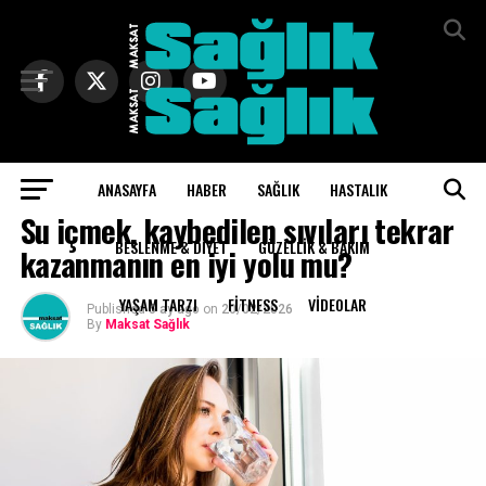
Exit mobile version
ANASAYFA
HABER
SAĞLIK
HASTALIK
BESLENME & DIYET
Su içmek, kaybedilen sıvıları tekrar
BESLENME & DIYET
GÜZELLIK & BAKIM
kazanmanın en iyi yolu mu?
YAŞAM TARZI
FITNESS
VIDEOLAR
Published
5 ay ago
on
20/02/2026
By
Maksat Sağlık