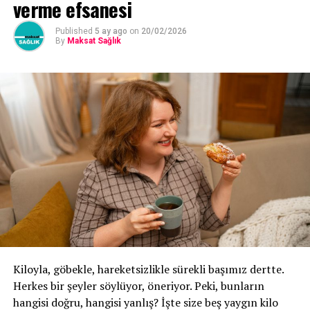
daha erken girdiğini ve aşırı düşkünlüğün obezite, felç,
verme efsanesi
kalp hastalığı ve en önemlisi tip 2 diyabet ile bağlantılı
Published
5 ay ago
on
20/02/2026
olduğunu gösteriyor.
By
Maksat Sağlık
Diyabet tartışması
Diyabet aslında karbonhidratı kesmek değil, yediğiniz
karbonhidratların farkında olmak ile ilgilidir. İlaçlarınız
daha sonra alımınızla dengelenir. Bazı insanlar için,
karbonhidratları kesmenin değil kısıtlamanın glisemik
kontrol için iyi bir yol olduğuna dair oldukça iyi kanıtlar
var. Ancak herkes farklıdır ve klinisyenleri tarafından
yönlendirilmelidir.
Kiloyla, göbekle, hareketsizlikle sürekli başımız dertte.
Herkes bir şeyler söylüyor, öneriyor. Peki, bunların
hangisi doğru, hangisi yanlış? İşte size beş yaygın kilo