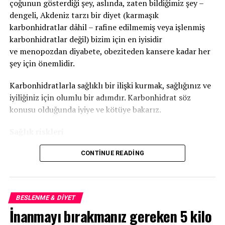
çoğunun gösterdiği şey, aslında, zaten bildiğimiz şey –
dengeli, Akdeniz tarzı bir diyet (karmaşık
karbonhidratlar dâhil – rafine edilmemiş veya işlenmiş
karbonhidratlar değil) bizim için en iyisidir
ve menopozdan diyabete, obeziteden kansere kadar her
şey için önemlidir.
Karbonhidratlarla sağlıklı bir ilişki kurmak, sağlığınız ve
iyiliğiniz için olumlu bir adımdır. Karbonhidrat söz
konusu olduğunda iyiye ve kötüye bakarız.
Sağlık riskleri
Dilimlenmiş ekmek satışları son beş yılda yüzde 12
CONTINUE READING
düşerken, glütensiz diyetlerdeki artış – gerçek
hoşgörüsüzlükten kaynaklansın ya da gelmesin –
karbonhidrat düşüşünü körüklüyor. Yakın tarihli bir
BESLENME & DIYET
araştırma, daha fazla beyaz makarna ve pirinç tüketen
İnanmayı bırakmanız gereken 5 kilo
kadınların, menopoza girmeyenlere göre bir buçuk yıl