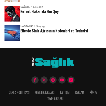
SAĞLIK
5 ay ago
Nefret Hakkında Her Şey
HASTALIK
5 ay ago
Ellerde Sinir Ağrısının Nedenleri ve Tedavisi
ÇEREZ POLITIKASI
GIZLILIK İLKELERI
İLETIŞIM
REKLAM
KÜNYE
YAYIN İLKELERI