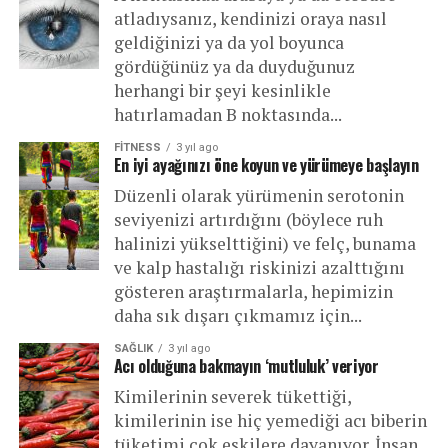
atladıysanız, kendinizi oraya nasıl
geldiğinizi ya da yol boyunca
gördüğünüz ya da duyduğunuz
herhangi bir şeyi kesinlikle
hatırlamadan B noktasında...
FITNESS
3 yıl ago
En iyi ayağınızı öne koyun ve yürümeye başlayın
Düzenli olarak yürümenin serotonin
seviyenizi artırdığını (böylece ruh
halinizi yükselttiğini) ve felç, bunama
ve kalp hastalığı riskinizi azalttığını
gösteren araştırmalarla, hepimizin
daha sık dışarı çıkmamız için...
SAĞLIK
3 yıl ago
Acı olduğuna bakmayın ‘mutluluk’ veriyor
Kimilerinin severek tükettiği,
kimilerinin ise hiç yemediği acı biberin
tüketimi çok eskilere dayanıyor. İnsan