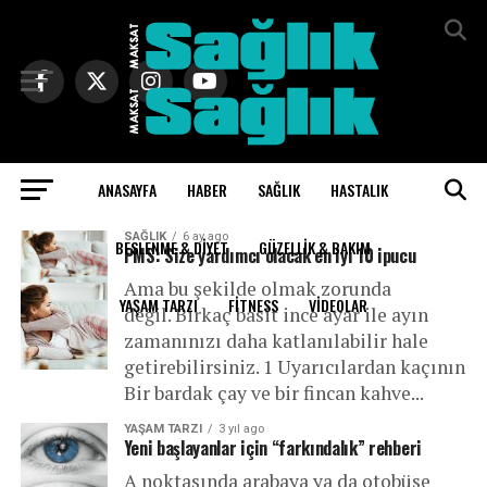
Exit mobile version
ANASAYFA
HABER
SAĞLIK
HASTALIK
All posts tagged "serotonin"
SAĞLIK
6 ay ago
BESLENME & DIYET
GÜZELLIK & BAKIM
PMS: Size yardımcı olacak en iyi 10 ipucu
Ama bu şekilde olmak zorunda
YAŞAM TARZI
FITNESS
VIDEOLAR
değil. Birkaç basit ince ayar ile ayın
zamanınızı daha katlanılabilir hale
getirebilirsiniz. 1 Uyarıcılardan kaçının
Bir bardak çay ve bir fincan kahve...
YAŞAM TARZI
3 yıl ago
Yeni başlayanlar için “farkındalık” rehberi
A noktasında arabaya ya da otobüse