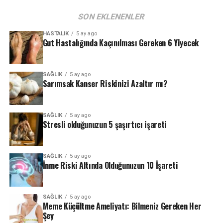
SON EKLENENLER
HASTALIK
5 ay ago
Gut Hastalığında Kaçınılması Gereken 6 Yiyecek
SAĞLIK
5 ay ago
Sarımsak Kanser Riskinizi Azaltır mı?
SAĞLIK
5 ay ago
Stresli olduğunuzun 5 şaşırtıcı işareti
SAĞLIK
5 ay ago
İnme Riski Altında Olduğunuzun 10 İşareti
SAĞLIK
5 ay ago
Meme Küçültme Ameliyatı: Bilmeniz Gereken Her
Şey