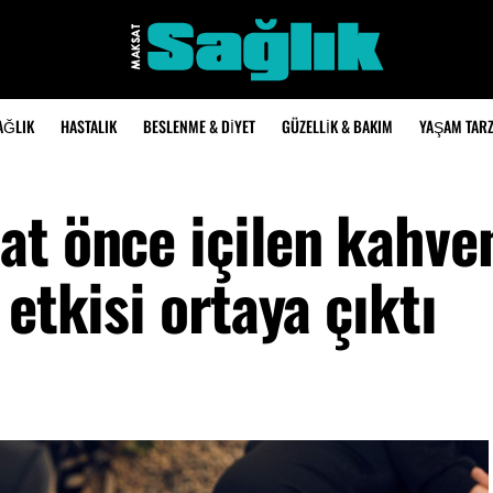
AĞLIK
HASTALIK
BESLENME & DIYET
GÜZELLIK & BAKIM
YAŞAM TARZ
at önce içilen kahve
etkisi ortaya çıktı