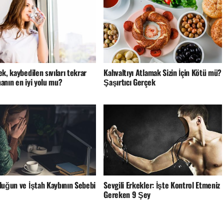
k, kaybedilen sıvıları tekrar
Kahvaltıyı Atlamak Sizin İçin Kötü mü?
anın en iyi yolu mu?
Şaşırtıcı Gerçek
luğun ve İştah Kaybının Sebebi
Sevgili Erkekler: İşte Kontrol Etmeniz
Gereken 9 Şey