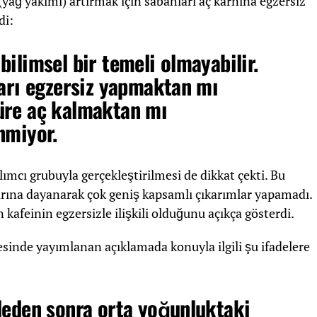
ğ yakımı) artırmak için sabahları aç karnına egzersiz
di:
bilimsel bir temeli olmayabilir.
ları egzersiz yapmaktan mı
üre aç kalmaktan mı
nmiyor.
lımcı grubuyla gerçekleştirilmesi de dikkat çekti. Bu
arına dayanarak çok geniş kapsamlı çıkarımlar yapamadı.
n kafeinin egzersizle ilişkili olduğunu açıkça gösterdi.
esinde yayımlanan açıklamada konuyla ilgili şu ifadelere
leden sonra orta yoğunluktaki