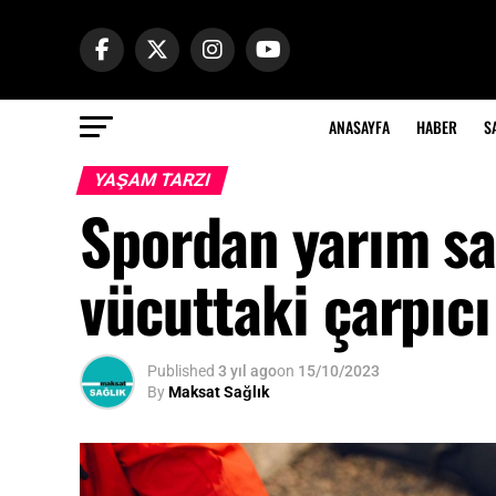
ANASAYFA
HABER
S
YAŞAM TARZI
Spordan yarım sa
vücuttaki çarpıcı 
Published
3 yıl ago
on
15/10/2023
By
Maksat Sağlık