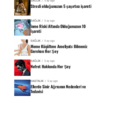
SAĞLIK
5 ay ago
Stresli olduğunuzun 5 şaşırtıcı işareti
SAĞLIK
5 ay ago
İnme Riski Altında Olduğunuzun 10
İşareti
SAĞLIK
5 ay ago
Meme Küçültme Ameliyatı: Bilmeniz
Gereken Her Şey
SAĞLIK
5 ay ago
Nefret Hakkında Her Şey
HASTALIK
5 ay ago
Ellerde Sinir Ağrısının Nedenleri ve
Tedavisi