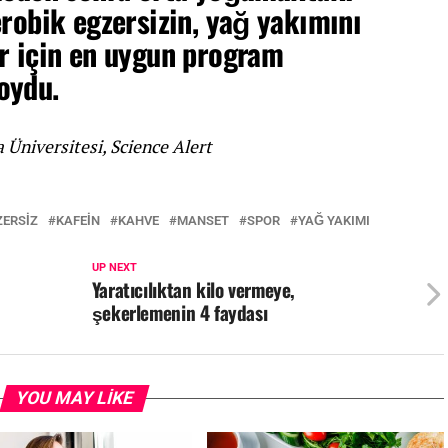
erobik egzersizin, yağ yakımını
r için en uygun program
oydu.
Üniversitesi, Science Alert
ZERSIZ
KAFEIN
KAHVE
MANSET
SPOR
YAĞ YAKIMI
UP NEXT
Yaratıcılıktan kilo vermeye,
şekerlemenin 4 faydası
YOU MAY LIKE