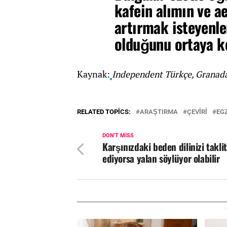
kafein alımın ve a
artırmak isteyenle
olduğunu ortaya k
Kaynak:
Independent Türkçe, Granada 
RELATED TOPICS:
ARAŞTIRMA
ÇEVIRI
EG
DON'T MISS
Karşınızdaki beden dilinizi taklit
ediyorsa yalan söylüyor olabilir