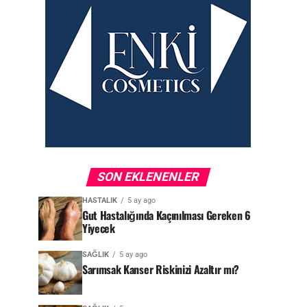
SON EKLENENLER
HASTALIK
5 ay ago
Gut Hastalığında Kaçınılması Gereken 6
Yiyecek
SAĞLIK
5 ay ago
Sarımsak Kanser Riskinizi Azaltır mı?