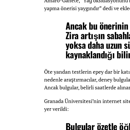
Amaro-Gahete, “Yağ oksidasyonunu (ya
yapma önerisi yaygındır” dedi ve ekle
Ancak bu önerinin 
Zira artışın sabah
yoksa daha uzun s
kaynaklandığı bili
Öte yandan testlerin epey dar bir katı
nedenle araştırmacılar, deney bulgul
Ancak bulgular, belirli saatlerde alına
Granada Üniversitesi’nin internet sit
yer verildi:
Bulgular özetle öğ