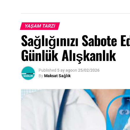
YAŞAM TARZI
Sağlığınızı Sabote E
Günlük Alışkanlık
Published
5 ay ago
on
25/02/2026
By
Maksat Sağlık