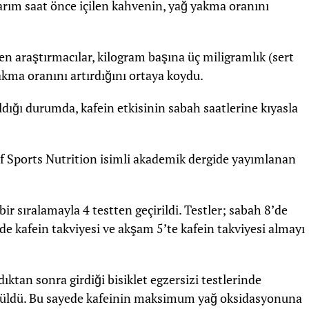
arım saat önce içilen kahvenin, yağ yakma oranını
n araştırmacılar, kilogram başına üç miligramlık (sert
kma oranını artırdığını ortaya koydu.
ldığı durumda, kafein etkisinin sabah saatlerine kıyasla
of Sports Nutrition isimli akademik dergide yayımlanan
ir sıralamayla 4 testten geçirildi. Testler; sabah 8’de
de kafein takviyesi ve akşam 5’te kafein takviyesi almayı
ıktan sonra girdiği bisiklet egzersizi testlerinde
lçüldü. Bu sayede kafeinin maksimum yağ oksidasyonuna