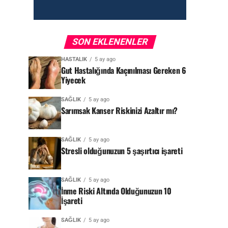
SON EKLENENLER
HASTALIK
5 ay ago
Gut Hastalığında Kaçınılması Gereken 6
Yiyecek
SAĞLIK
5 ay ago
Sarımsak Kanser Riskinizi Azaltır mı?
SAĞLIK
5 ay ago
Stresli olduğunuzun 5 şaşırtıcı işareti
SAĞLIK
5 ay ago
İnme Riski Altında Olduğunuzun 10
İşareti
SAĞLIK
5 ay ago