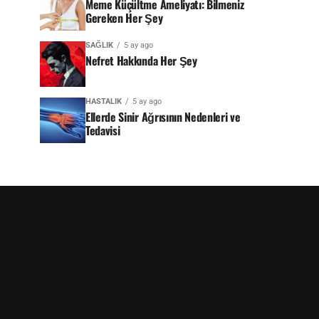
Meme Küçültme Ameliyatı: Bilmeniz
Gereken Her Şey
SAĞLIK
5 ay ago
Nefret Hakkında Her Şey
HASTALIK
5 ay ago
Ellerde Sinir Ağrısının Nedenleri ve
Tedavisi