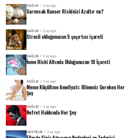
SAĞLIK
5 ay ago
Sarımsak Kanser Riskinizi Azaltır mı?
SAĞLIK
5 ay ago
Stresli olduğunuzun 5 şaşırtıcı işareti
SAĞLIK
5 ay ago
İnme Riski Altında Olduğunuzun 10 İşareti
SAĞLIK
5 ay ago
Meme Küçültme Ameliyatı: Bilmeniz Gereken Her
Şey
SAĞLIK
5 ay ago
Nefret Hakkında Her Şey
HASTALIK
5 ay ago
Ellerde Sinir Ağrısının Nedenleri ve Tedavisi