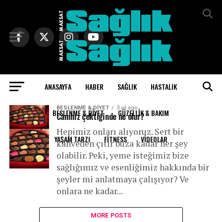
Exit mobile version
ANASAYFA
HABER
SAĞLIK
HASTALIK
All posts tagged "tatlı"
BESLENME & DIYET
3 yıl ago
BESLENME & DIYET
GÜZELLIK & BAKIM
Canınız çektiğinde ne olur?
Hepimiz onları alıyoruz. Sert bir
YAŞAM TARZI
FITNESS
VIDEOLAR
kahveden çıtır buza kadar her şey
olabilir. Peki, yeme isteğimiz bize
sağlığımız ve esenliğimiz hakkında bir
şeyler mi anlatmaya çalışıyor? Ve
onlara ne kadar...
MORE POSTS