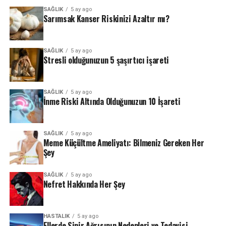
SAĞLIK
5 ay ago
Sarımsak Kanser Riskinizi Azaltır mı?
SAĞLIK
5 ay ago
Stresli olduğunuzun 5 şaşırtıcı işareti
SAĞLIK
5 ay ago
İnme Riski Altında Olduğunuzun 10 İşareti
SAĞLIK
5 ay ago
Meme Küçültme Ameliyatı: Bilmeniz Gereken Her
Şey
SAĞLIK
5 ay ago
Nefret Hakkında Her Şey
HASTALIK
5 ay ago
Ellerde Sinir Ağrısının Nedenleri ve Tedavisi