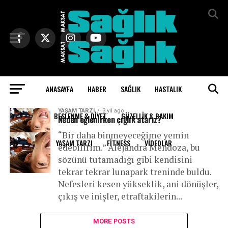
Exit mobile version
ANASAYFA
HABER
SAĞLIK
HASTALIK
All posts tagged "lunapark"
YAŞAM TARZI
3 yıl ago
BESLENME & DIYET
GÜZELLIK & BAKIM
Neden eğlenirken çığlık atarız?
“Bir daha binmeyeceğime yemin
YAŞAM TARZI
FITNESS
VIDEOLAR
edebilirim.” Alejandra Mendoza, bu
sözünü tutamadığı gibi kendisini
tekrar tekrar lunapark treninde buldu.
Nefesleri kesen yükseklik, ani dönüşler,
çıkış ve inişler, etraftakilerin...
MORE POSTS