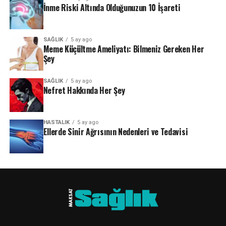
İnme Riski Altında Olduğunuzun 10 İşareti
SAĞLIK
5 ay ago
Meme Küçültme Ameliyatı: Bilmeniz Gereken Her
Şey
SAĞLIK
5 ay ago
Nefret Hakkında Her Şey
HASTALIK
5 ay ago
Ellerde Sinir Ağrısının Nedenleri ve Tedavisi