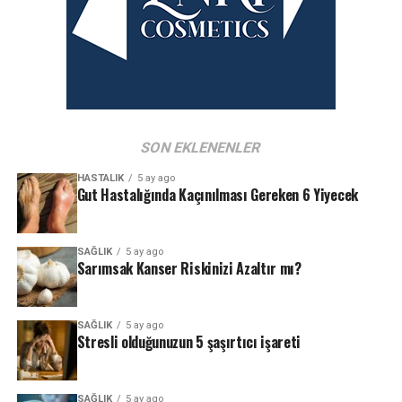
SON EKLENENLER
HASTALIK
5 ay ago
Gut Hastalığında Kaçınılması Gereken 6 Yiyecek
SAĞLIK
5 ay ago
Sarımsak Kanser Riskinizi Azaltır mı?
SAĞLIK
5 ay ago
Stresli olduğunuzun 5 şaşırtıcı işareti
SAĞLIK
5 ay ago