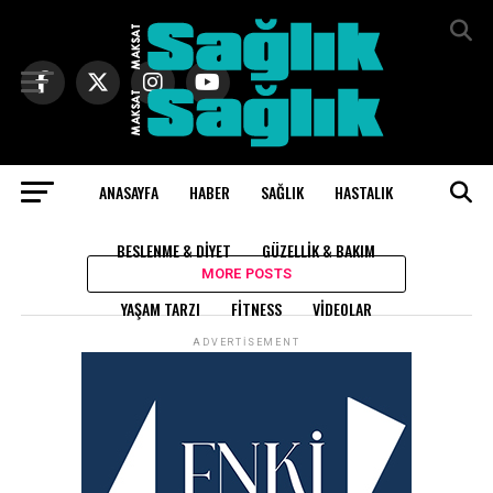
Exit mobile version
ANASAYFA
HABER
SAĞLIK
HASTALIK
All posts tagged "Trigliserit"
BESLENME & DIYET
GÜZELLIK & BAKIM
MORE POSTS
YAŞAM TARZI
FITNESS
VIDEOLAR
ADVERTISEMENT