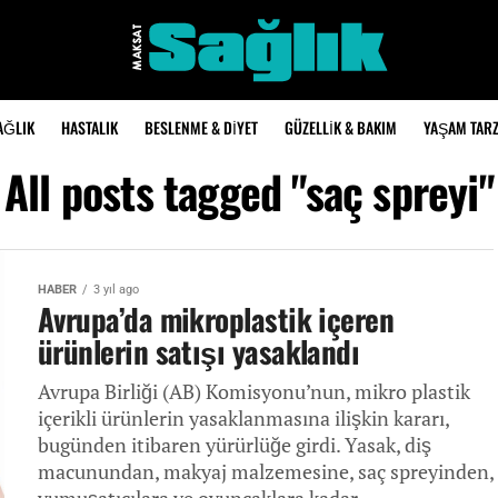
AĞLIK
HASTALIK
BESLENME & DIYET
GÜZELLIK & BAKIM
YAŞAM TARZ
All posts tagged "saç spreyi"
HABER
3 yıl ago
Avrupa’da mikroplastik içeren
ürünlerin satışı yasaklandı
Avrupa Birliği (AB) Komisyonu’nun, mikro plastik
içerikli ürünlerin yasaklanmasına ilişkin kararı,
bugünden itibaren yürürlüğe girdi. Yasak, diş
macunundan, makyaj malzemesine, saç spreyinden,