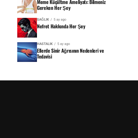
Meme Küçültme Ameliyatı: Bilmeniz
Gereken Her Şey
SAĞLIK
5 ay ago
Nefret Hakkında Her Şey
HASTALIK
5 ay ago
Ellerde Sinir Ağrısının Nedenleri ve
Tedavisi