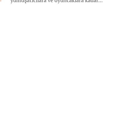
yumuşatıcılara ve oyuncaklara kadar...