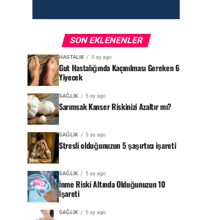
SON EKLENENLER
HASTALIK
5 ay ago
Gut Hastalığında Kaçınılması Gereken 6
Yiyecek
SAĞLIK
5 ay ago
Sarımsak Kanser Riskinizi Azaltır mı?
SAĞLIK
5 ay ago
Stresli olduğunuzun 5 şaşırtıcı işareti
SAĞLIK
5 ay ago
İnme Riski Altında Olduğunuzun 10
İşareti
SAĞLIK
5 ay ago