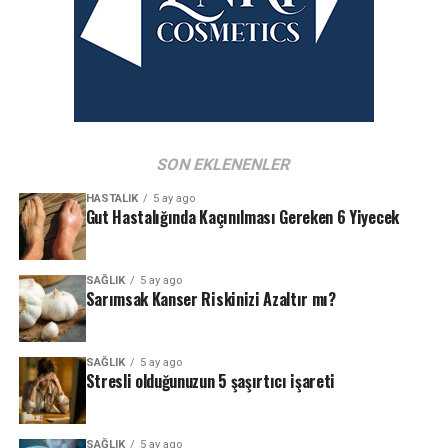
SON EKLENENLER
HASTALIK
5 ay ago
Gut Hastalığında Kaçınılması Gereken 6 Yiyecek
SAĞLIK
5 ay ago
Sarımsak Kanser Riskinizi Azaltır mı?
SAĞLIK
5 ay ago
Stresli olduğunuzun 5 şaşırtıcı işareti
SAĞLIK
5 ay ago