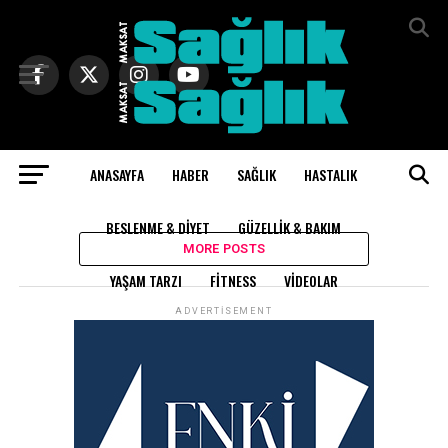
Exit mobile version
ANASAYFA
HABER
SAĞLIK
HASTALIK
All posts tagged "okul fobisi"
BESLENME & DIYET
GÜZELLIK & BAKIM
MORE POSTS
YAŞAM TARZI
FITNESS
VIDEOLAR
ADVERTISEMENT