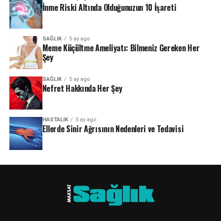
İnme Riski Altında Olduğunuzun 10 İşareti
SAĞLIK
5 ay ago
Meme Küçültme Ameliyatı: Bilmeniz Gereken Her
Şey
SAĞLIK
5 ay ago
Nefret Hakkında Her Şey
HASTALIK
5 ay ago
Ellerde Sinir Ağrısının Nedenleri ve Tedavisi