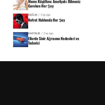
Meme Küçültme Ameliyatı: Bilmeniz
Gereken Her Şey
SAĞLIK
5 ay ago
Nefret Hakkında Her Şey
HASTALIK
5 ay ago
Ellerde Sinir Ağrısının Nedenleri ve
Tedavisi