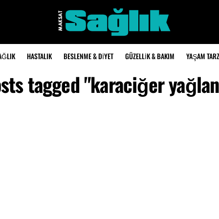
AĞLIK
HASTALIK
BESLENME & DIYET
GÜZELLIK & BAKIM
YAŞAM TARZ
osts tagged "karaciğer yağla