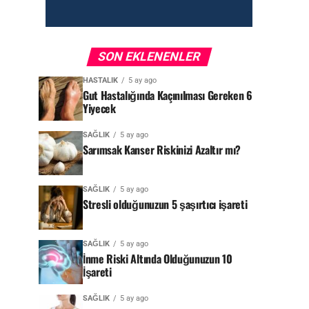
SON EKLENENLER
HASTALIK
5 ay ago
Gut Hastalığında Kaçınılması Gereken 6
Yiyecek
SAĞLIK
5 ay ago
Sarımsak Kanser Riskinizi Azaltır mı?
SAĞLIK
5 ay ago
Stresli olduğunuzun 5 şaşırtıcı işareti
SAĞLIK
5 ay ago
İnme Riski Altında Olduğunuzun 10
İşareti
SAĞLIK
5 ay ago