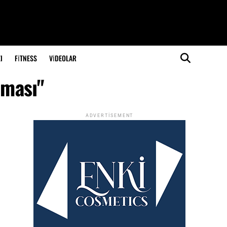
I
FITNESS
VIDEOLAR
nması"
ADVERTISEMENT