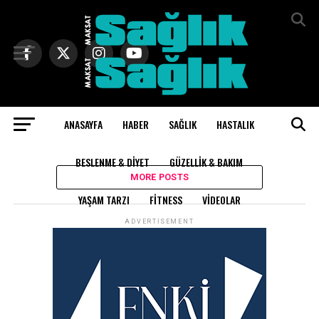
Exit mobile version
ANASAYFA
HABER
SAĞLIK
HASTALIK
All posts tagged "güney kore"
BESLENME & DIYET
GÜZELLIK & BAKIM
MORE POSTS
YAŞAM TARZI
FITNESS
VIDEOLAR
ADVERTISEMENT