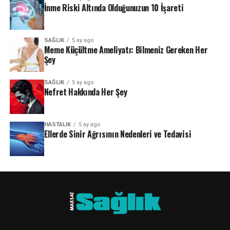
İnme Riski Altında Olduğunuzun 10 İşareti
SAĞLIK
5 ay ago
Meme Küçültme Ameliyatı: Bilmeniz Gereken Her
Şey
SAĞLIK
5 ay ago
Nefret Hakkında Her Şey
HASTALIK
5 ay ago
Ellerde Sinir Ağrısının Nedenleri ve Tedavisi