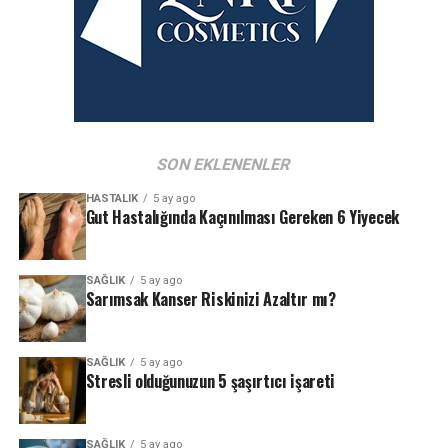
SON EKLENENLER
HASTALIK
5 ay ago
Gut Hastalığında Kaçınılması Gereken 6 Yiyecek
SAĞLIK
5 ay ago
Sarımsak Kanser Riskinizi Azaltır mı?
SAĞLIK
5 ay ago
Stresli olduğunuzun 5 şaşırtıcı işareti
SAĞLIK
5 ay ago