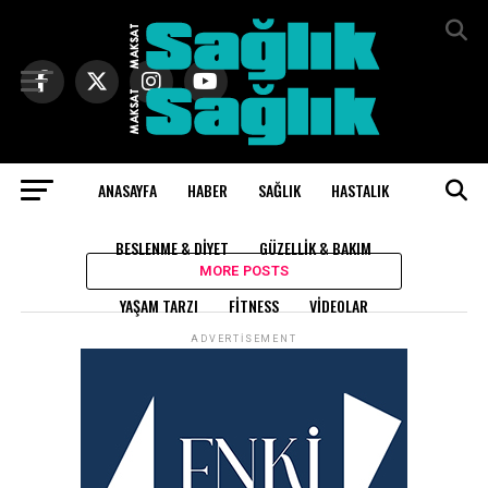
Exit mobile version
ANASAYFA
HABER
SAĞLIK
HASTALIK
All posts tagged "banyo"
BESLENME & DIYET
GÜZELLIK & BAKIM
MORE POSTS
YAŞAM TARZI
FITNESS
VIDEOLAR
ADVERTISEMENT