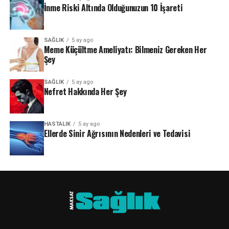
İnme Riski Altında Olduğunuzun 10 İşareti
SAĞLIK
5 ay ago
Meme Küçültme Ameliyatı: Bilmeniz Gereken Her
Şey
SAĞLIK
5 ay ago
Nefret Hakkında Her Şey
HASTALIK
5 ay ago
Ellerde Sinir Ağrısının Nedenleri ve Tedavisi