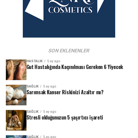
SON EKLENENLER
HASTALIK
5 ay ago
Gut Hastalığında Kaçınılması Gereken 6 Yiyecek
SAĞLIK
5 ay ago
Sarımsak Kanser Riskinizi Azaltır mı?
SAĞLIK
5 ay ago
Stresli olduğunuzun 5 şaşırtıcı işareti
SAĞLIK
5 ay ago