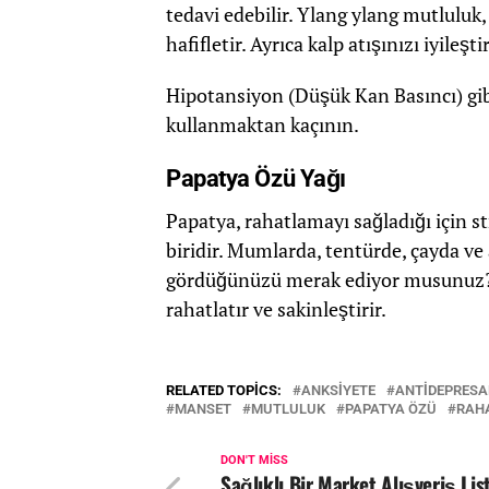
tedavi edebilir. Ylang ylang mutluluk,
hafifletir. Ayrıca kalp atışınızı iyileş
Hipotansiyon (Düşük Kan Basıncı) gi
kullanmaktan kaçının.
Papatya Özü Yağı
Papatya, rahatlamayı sağladığı için st
biridir. Mumlarda, tentürde, çayda ve
gördüğünüzü merak ediyor musunuz? C
rahatlatır ve sakinleştirir.
RELATED TOPICS:
ANKSIYETE
ANTIDEPRES
MANSET
MUTLULUK
PAPATYA ÖZÜ
RAH
DON'T MISS
Sağlıklı Bir Market Alışveriş Lis