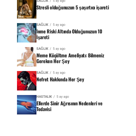
SAĞLIK
5 ay ago
Stresli olduğunuzun 5 şaşırtıcı işareti
SAĞLIK
5 ay ago
İnme Riski Altında Olduğunuzun 10
İşareti
SAĞLIK
5 ay ago
Meme Küçültme Ameliyatı: Bilmeniz
Gereken Her Şey
SAĞLIK
5 ay ago
Nefret Hakkında Her Şey
HASTALIK
5 ay ago
Ellerde Sinir Ağrısının Nedenleri ve
Tedavisi