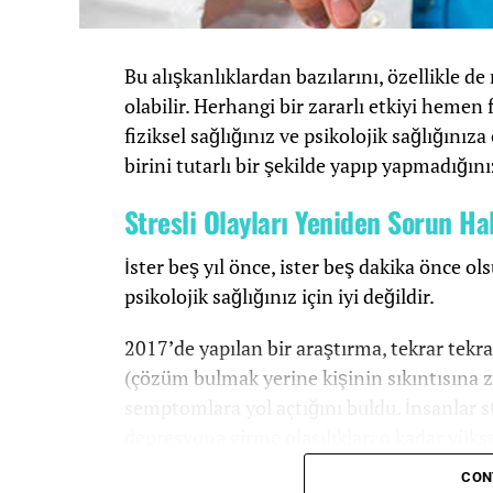
Bu alışkanlıklardan bazılarını, özellikle d
olabilir. Herhangi bir zararlı etkiyi hemen 
fiziksel sağlığınız ve psikolojik sağlığınız
birini tutarlı bir şekilde yapıp yapmadığını
Stresli Olayları Yeniden Sorun H
İster beş yıl önce, ister beş dakika önce o
psikolojik sağlığınız için iyi değildir.
2017’de yapılan bir araştırma, tekrar tekra
(çözüm bulmak yerine kişinin sıkıntısına 
semptomlara yol açtığını buldu. İnsanlar s
depresyona girme olasılıkları o kadar yük
depresif bir ruh halini hafifletmeye yardı
CON