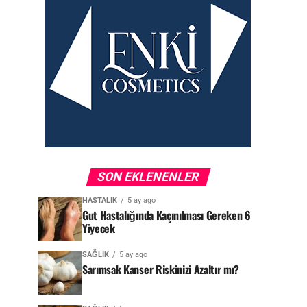
SON EKLENENLER
HASTALIK
5 ay ago
Gut Hastalığında Kaçınılması Gereken 6
Yiyecek
SAĞLIK
5 ay ago
Sarımsak Kanser Riskinizi Azaltır mı?