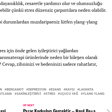
 dayanıklılık, cesaretle yardımcı olur ve olumsuzluğu
tirebilir çünkü stres düzensiz çarpıntılara neden olabilir.
bi durumlardan muzdaripseniz lütfen ylang-ylang
res için önde gelen iyileştirici yağlardan
 aromaterapi ürünlerinde neden bir bileşen olarak
evap, zihninizi ve bedeninizi sadece rahatlatır,
AN
BERGAMOT
DEPRESYON
ESANS
KAYGI
LAVANTA
ATLAMA
SAKINLEŞTIRICI
STRES
UÇUCU YAĞ
YLANG YLANG
UP NEXT
tesi
Pazar Korkuları Gerçektir – Nasıl Başa