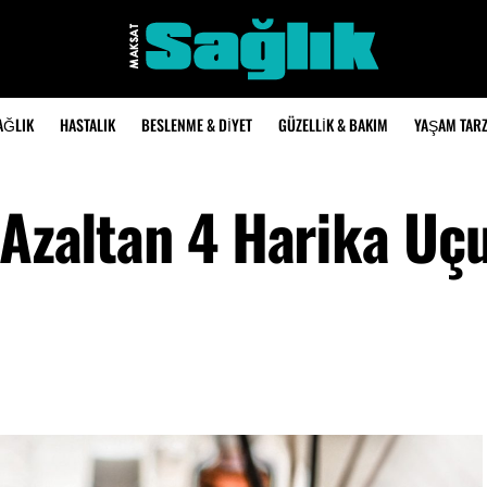
AĞLIK
HASTALIK
BESLENME & DIYET
GÜZELLIK & BAKIM
YAŞAM TARZ
 Azaltan 4 Harika Uç