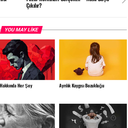
Çıkılır?
YOU MAY LIKE
 Hakkında Her Şey
Ayrılık Kaygısı Bozukluğu