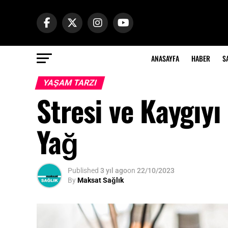
ANASAYFA
HABER
S
YAŞAM TARZI
Stresi ve Kaygıyı
Yağ
Published
3 yıl ago
on
22/10/2023
By
Maksat Sağlık