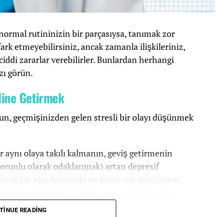
e normal rutininizin bir parçasıysa, tanımak zor
fark etmeyebilirsiniz, ancak zamanla ilişkileriniz,
a ciddi zararlar verebilirler. Bunlardan herhangi
zı görün.
aline Getirmek
lsun, geçmişinizden gelen stresli bir olayı düşünmek
r aynı olaya takılı kalmanın, geviş getirmenin
zorunlu olarak odaklanmak) artan depresif
tresli bir olay hakkında ne kadar çok düşünürse,
sekti. Araştırmacılar, ruminasyonu azaltmanın
mcı olduğunu buldular.
TINUE READING