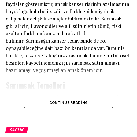
faydalar göstermiştir, ancak kanser riskinin azalmasının
büyüklüğü hala belirsizdir ve farklı epidemiyolojik
çalışmalar çelişkili sonuçlar bildirmektedir. Sarımsak
gibi allicin, flavonoidler ve alil sülfürlerin tümü, riski
azaltan farklı mekanizmalara katkıda
bulunur. Sarımsağın kanser tedavisinde de rol
oynayabileceğine dair bazı ön kanıtlar da var. Bununla
birlikte, pazar ve tabağınız arasındaki bu önemli bitkisel
besinleri kaybetmemeniz için sarımsak satın almayı,
hazırlamayı ve pişirmeyi anlamak önemlidir.
Sarımsak Temelleri
Sarımsak ve soğan, antik Yunan ve Roma günlerinden
CONTINUE READING
beri yemek pişirmenin bir parçası olmuştur. Kokulu
sarımsak bitkisi, “hayat ağacının soğanı” (yaşlanma
önleyici özellikleri nedeniyle) ve “kokuşmuş gül”
(güllerle değil zambaklarla ilgili olmasına rağmen) dâhil
SAĞLIK
olmak üzere birçok isimle anılmıştır.