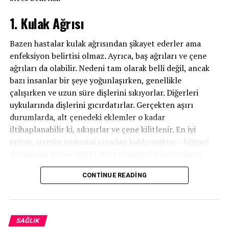
Sağlık yararları
1. Kulak Ağrısı
Gıdaların kanserden korunmayla ilgili potansiyel
Bazen hastalar kulak ağrısından şikayet ederler ama
faydalarına bakarken, hem nüfus araştırmalarına (çok
enfeksiyon belirtisi olmaz. Ayrıca, baş ağrıları ve çene
miktarda gıda tüketen kişilerin kanser oranı daha mı
ağrıları da olabilir. Nedeni tam olarak belli değil, ancak
düşük?) hem de olası mekanizmalara bakmak faydalı olur.
bazı insanlar bir şeye yoğunlaşırken, genellikle
biyolojik mekanizma uyuyor mu?)
çalışırken ve uzun süre dişlerini sıkıyorlar. Diğerleri
uykularında dişlerini gıcırdatırlar. Gerçekten aşırı
Kanser Azaltma/Önleme
durumlarda, alt çenedeki eklemler o kadar
iltihaplanabilir ki, sıkışırlar ve çene kilitlenir. En iyi
Tüm kanserleri önlemek kesinlikle mümkün değildir,
eylem, stresin nedenini ortadan kaldırmaktır – bilişsel
ancak popülasyon çalışmaları, daha fazla sarımsak
davranışçı terapi (CBT) stres yönetimi için yardımcı
tüketen kişilerde aşağıdaki kanser riskinin azaldığını
olabilir – ancak bu arada bir ağız koruyucusu diş sıkmayı
bulmuştur:
CONTINUE READING
caydırır ve dişlere zarar vermenizi önler. Anti-
inflamatuarlar eklemlerdeki şişliği azaltırken, çok fazla
Mide kanseri
çiğneme gerektirmeyen daha yumuşak yiyecekler
Kolon kanseri
çenenizi rahatlatacaktır.
SAĞLIK